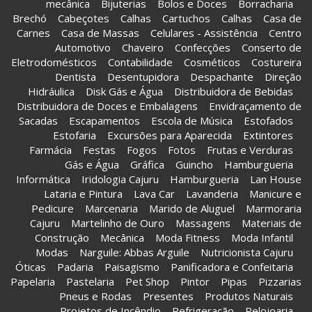
mecânica
Bijuterias
Bolos e Doces
Borracharia
Brechó
Cabeçotes
Calhas
Cartuchos
Calhas
Casa de
Carnes
Casa de Massas
Celulares - Assistência
Centro
Automotivo
Chaveiro
Confecções
Conserto de
Eletrodomésticos
Contabilidade
Cosméticos
Costureira
Dentista
Desentupidora
Despachante
Direção
Hidráulica
Disk Gás e Água
Distribuidora de Bebidas
Distribuidora de Doces e Embalagens
Envidraçamento de
Sacadas
Escapamentos
Escola de Música
Estofados
Estofaria
Excursões para Aparecida
Extintores
Farmácia
Festas
Fogos
Fotos
Frutas e Verduras
Gás e Água
Gráfica
Guincho
Hamburgueria
Informática
Iridologia Cajuru
Hamburgueria
Lan House
Lataria e Pintura
Lava Car
Lavanderia
Manicure e
Pedicure
Marcenaria
Marido de Aluguel
Marmoraria
Cajuru
Martelinho de Ouro
Massagens
Materiais de
Construção
Mecânica
Moda Fitness
Moda Infantil
Modas
Narguile: Abbas Arguile
Nutricionista Cajuru
Óticas
Padaria
Paisagismo
Panificadora e Confeitaria
Papelaria
Pastelaria
Pet Shop
Pintor
Pipas
Pizzarias
Pneus e Rodas
Presentes
Produtos Naturais
Projetos de Incêndio
Refrigeração
Relojoaria