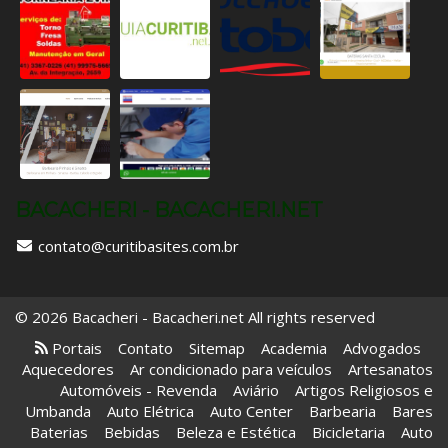
BACACHERI - BACACHERI.NET
contato@curitibasites.com.br
© 2026 Bacacheri - Bacacheri.net All rights reserved
Portais
Contato
Sitemap
Academia
Advogados
Aquecedores
Ar condicionado para veículos
Artesanatos
Automóveis - Revenda
Aviário
Artigos Religiosos e
Umbanda
Auto Elétrica
Auto Center
Barbearia
Bares
Baterias
Bebidas
Beleza e Estética
Bicicletaria
Auto