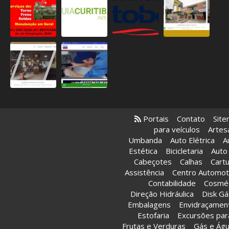
Portais
Contato
Sit
para veículos
Artes
Umbanda
Auto Elétrica
A
Estética
Bicicletaria
Auto
Cabeçotes
Calhas
Cart
Assistência
Centro Automo
Contabilidade
Cosmét
Direção Hidráulica
Disk Gá
Embalagens
Envidraçamen
Estofaria
Excursões par
Frutas e Verduras
Gás e Ág