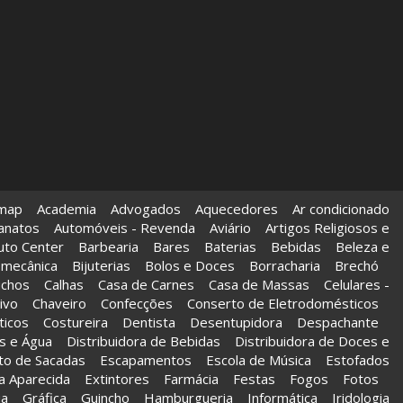
emap
Academia
Advogados
Aquecedores
Ar condicionado
anatos
Automóveis - Revenda
Aviário
Artigos Religiosos e
uto Center
Barbearia
Bares
Baterias
Bebidas
Beleza e
 mecânica
Bijuterias
Bolos e Doces
Borracharia
Brechó
uchos
Calhas
Casa de Carnes
Casa de Massas
Celulares -
tivo
Chaveiro
Confecções
Conserto de Eletrodomésticos
icos
Costureira
Dentista
Desentupidora
Despachante
s e Água
Distribuidora de Bebidas
Distribuidora de Doces e
to de Sacadas
Escapamentos
Escola de Música
Estofados
a Aparecida
Extintores
Farmácia
Festas
Fogos
Fotos
ua
Gráfica
Guincho
Hamburgueria
Informática
Iridologia