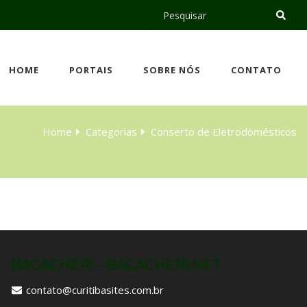
HOME
PORTAIS
SOBRE NÓS
CONTATO
Home
Categorias
Conserto de Eletrodomésticos
BACACHERI - BACACHERI.NET
contato@curitibasites.com.br