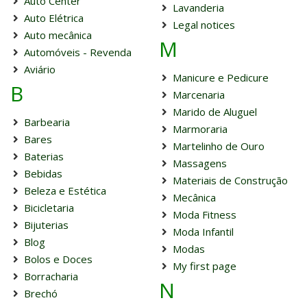
Auto Center
Lavanderia
Auto Elétrica
Legal notices
Auto mecânica
M
Automóveis - Revenda
Aviário
Manicure e Pedicure
B
Marcenaria
Marido de Aluguel
Barbearia
Marmoraria
Bares
Martelinho de Ouro
Baterias
Massagens
Bebidas
Materiais de Construção
Beleza e Estética
Mecânica
Bicicletaria
Moda Fitness
Bijuterias
Moda Infantil
Blog
Modas
Bolos e Doces
My first page
Borracharia
N
Brechó