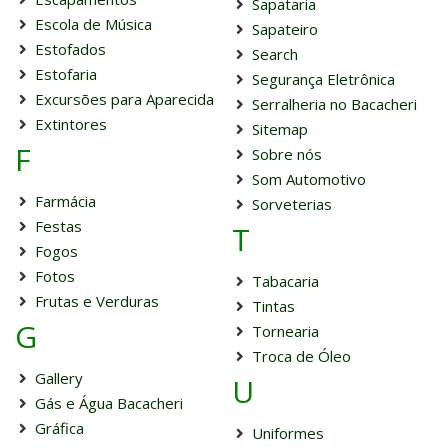
Sapataria
Escola de Música
Sapateiro
Estofados
Search
Estofaria
Segurança Eletrônica
Excursões para Aparecida
Serralheria no Bacacheri
Extintores
Sitemap
F
Sobre nós
Som Automotivo
Farmácia
Sorveterias
Festas
T
Fogos
Fotos
Tabacaria
Frutas e Verduras
Tintas
G
Tornearia
Troca de Óleo
Gallery
U
Gás e Água Bacacheri
Gráfica
Uniformes