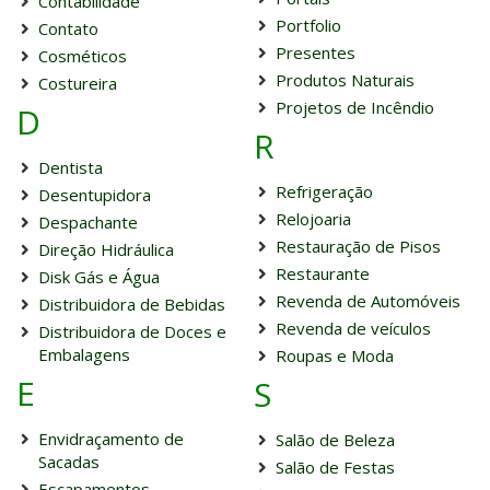
Contabilidade
Portfolio
Contato
Presentes
Cosméticos
Produtos Naturais
Costureira
Projetos de Incêndio
D
R
Dentista
Refrigeração
Desentupidora
Relojoaria
Despachante
Restauração de Pisos
Direção Hidráulica
Restaurante
Disk Gás e Água
Revenda de Automóveis
Distribuidora de Bebidas
Revenda de veículos
Distribuidora de Doces e
Embalagens
Roupas e Moda
E
S
Envidraçamento de
Salão de Beleza
Sacadas
Salão de Festas
Escapamentos