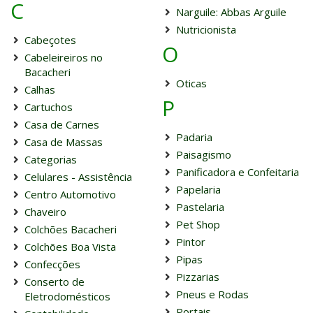
C
Narguile: Abbas Arguile
Nutricionista
Cabeçotes
O
Cabeleireiros no
Bacacheri
Oticas
Calhas
P
Cartuchos
Casa de Carnes
Padaria
Casa de Massas
Paisagismo
Categorias
Panificadora e Confeitaria
Celulares - Assistência
Papelaria
Centro Automotivo
Pastelaria
Chaveiro
Pet Shop
Colchões Bacacheri
Pintor
Colchões Boa Vista
Pipas
Confecções
Pizzarias
Conserto de
Pneus e Rodas
Eletrodomésticos
Portais