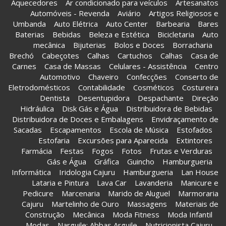
Aquecedores
Ar condicionado para veículos
Artesanatos
Automóveis - Revenda
Aviário
Artigos Religiosos e
Umbanda
Auto Elétrica
Auto Center
Barbearia
Bares
Baterias
Bebidas
Beleza e Estética
Bicicletaria
Auto
mecânica
Bijuterias
Bolos e Doces
Borracharia
Brechó
Cabeçotes
Calhas
Cartuchos
Calhas
Casa de
Carnes
Casa de Massas
Celulares - Assistência
Centro
Automotivo
Chaveiro
Confecções
Conserto de
Eletrodomésticos
Contabilidade
Cosméticos
Costureira
Dentista
Desentupidora
Despachante
Direção
Hidráulica
Disk Gás e Água
Distribuidora de Bebidas
Distribuidora de Doces e Embalagens
Envidraçamento de
Sacadas
Escapamentos
Escola de Música
Estofados
Estofaria
Excursões para Aparecida
Extintores
Farmácia
Festas
Fogos
Fotos
Frutas e Verduras
Gás e Água
Gráfica
Guincho
Hamburgueria
Informática
Iridologia Cajuru
Hamburgueria
Lan House
Lataria e Pintura
Lava Car
Lavanderia
Manicure e
Pedicure
Marcenaria
Marido de Aluguel
Marmoraria
Cajuru
Martelinho de Ouro
Massagens
Materiais de
Construção
Mecânica
Moda Fitness
Moda Infantil
Modas
Narguile: Abbas Arguile
Nutricionista Cajuru