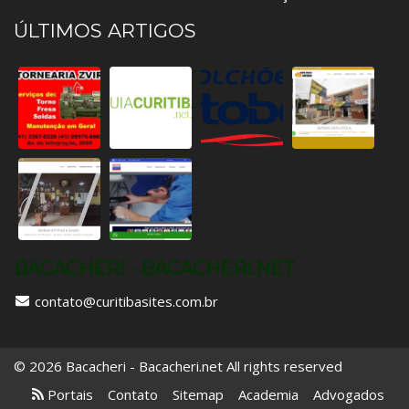
ÚLTIMOS ARTIGOS
BACACHERI - BACACHERI.NET
contato@curitibasites.com.br
© 2026 Bacacheri - Bacacheri.net All rights reserved
Portais
Contato
Sitemap
Academia
Advogados