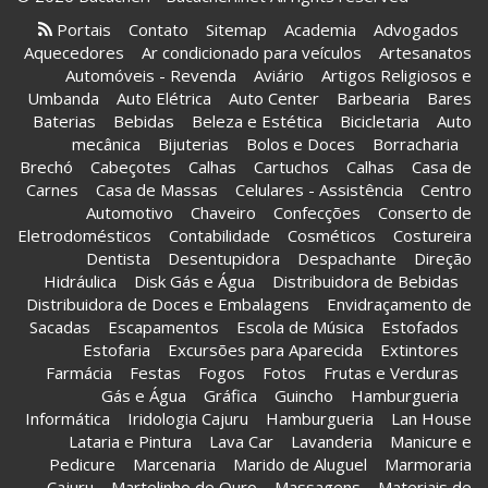
Portais
Contato
Sitemap
Academia
Advogados
Aquecedores
Ar condicionado para veículos
Artesanatos
Automóveis - Revenda
Aviário
Artigos Religiosos e
Umbanda
Auto Elétrica
Auto Center
Barbearia
Bares
Baterias
Bebidas
Beleza e Estética
Bicicletaria
Auto
mecânica
Bijuterias
Bolos e Doces
Borracharia
Brechó
Cabeçotes
Calhas
Cartuchos
Calhas
Casa de
Carnes
Casa de Massas
Celulares - Assistência
Centro
Automotivo
Chaveiro
Confecções
Conserto de
Eletrodomésticos
Contabilidade
Cosméticos
Costureira
Dentista
Desentupidora
Despachante
Direção
Hidráulica
Disk Gás e Água
Distribuidora de Bebidas
Distribuidora de Doces e Embalagens
Envidraçamento de
Sacadas
Escapamentos
Escola de Música
Estofados
Estofaria
Excursões para Aparecida
Extintores
Farmácia
Festas
Fogos
Fotos
Frutas e Verduras
Gás e Água
Gráfica
Guincho
Hamburgueria
Informática
Iridologia Cajuru
Hamburgueria
Lan House
Lataria e Pintura
Lava Car
Lavanderia
Manicure e
Pedicure
Marcenaria
Marido de Aluguel
Marmoraria
Cajuru
Martelinho de Ouro
Massagens
Materiais de